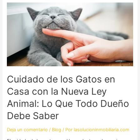
Cuidado
de
los
Gatos
en
Casa
con
la
Nueva
Ley
Cuidado de los Gatos en
Animal:
Lo
Casa con la Nueva Ley
Que
Todo
Animal: Lo Que Todo Dueño
Dueño
Debe Saber
Debe
Saber
Deja un comentario
/
Blog
/ Por
lasolucioninmobiliaria.com