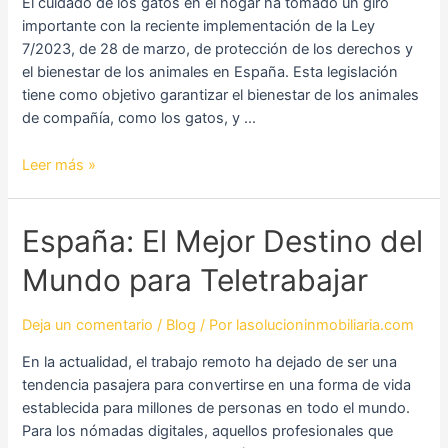
El cuidado de los gatos en el hogar ha tomado un giro
importante con la reciente implementación de la Ley
7/2023, de 28 de marzo, de protección de los derechos y
el bienestar de los animales en España. Esta legislación
tiene como objetivo garantizar el bienestar de los animales
de compañía, como los gatos, y …
Leer más »
España:
España: El Mejor Destino del
El
Mundo para Teletrabajar
Mejor
Destino
del
Deja un comentario
/
Blog
/ Por
lasolucioninmobiliaria.com
Mundo
En la actualidad, el trabajo remoto ha dejado de ser una
para
tendencia pasajera para convertirse en una forma de vida
Teletrabajar
establecida para millones de personas en todo el mundo.
Para los nómadas digitales, aquellos profesionales que