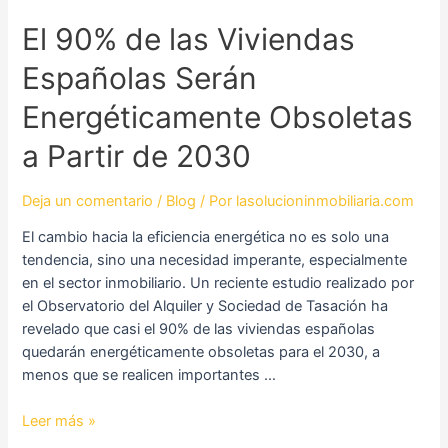
El
El 90% de las Viviendas
90%
Españolas Serán
de
las
Energéticamente Obsoletas
Viviendas
Españolas
a Partir de 2030
Serán
Energéticamente
Deja un comentario
/
Blog
/ Por
lasolucioninmobiliaria.com
Obsoletas
a
El cambio hacia la eficiencia energética no es solo una
Partir
tendencia, sino una necesidad imperante, especialmente
de
en el sector inmobiliario. Un reciente estudio realizado por
2030
el Observatorio del Alquiler y Sociedad de Tasación ha
revelado que casi el 90% de las viviendas españolas
quedarán energéticamente obsoletas para el 2030, a
menos que se realicen importantes …
Leer más »