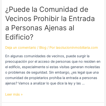
¿Puede
¿Puede la Comunidad de
la
Vecinos Prohibir la Entrada
Comunidad
de
a Personas Ajenas al
Vecinos
Prohibir
Edificio?
la
Entrada
Deja un comentario
/
Blog
/ Por
lasolucioninmobiliaria.com
a
Personas
En algunas comunidades de vecinos, puede surgir la
Ajenas
preocupación por el acceso de personas que no residen en
al
el edificio, especialmente si estas visitas generan molestias
Edificio?
o problemas de seguridad. Sin embargo, ¿es legal que una
comunidad de propietarios prohíba la entrada a personas
ajenas? Vamos a analizar lo que dice la ley y las …
Leer más »