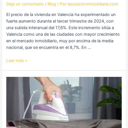
Deja un comentario
/
Blog
/ Por
lasolucioninmobiliaria.com
El precio de la vivienda en Valencia ha experimentado un
fuerte aumento durante el tercer trimestre de 2024, con
una subida interanual del 17,6%. Este incremento sitúa a
Valencia como una de las ciudades con mayor crecimiento
en el mercado inmobiliario, muy por encima de la media
nacional, que se encuentra en el 8,7%. En …
Leer más »
Cómo
Planchar
tu
Ropa
sin
Plancha:
Métodos
Rápidos