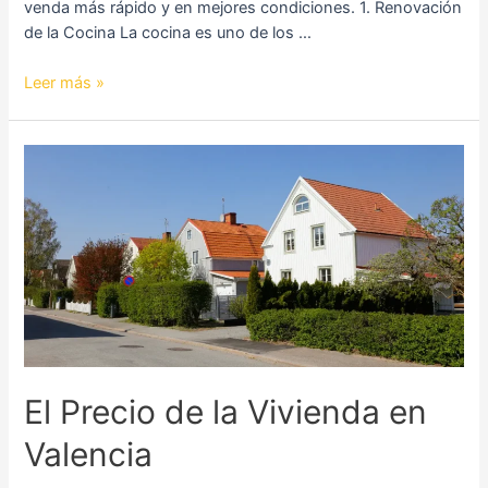
venda más rápido y en mejores condiciones. 1. Renovación
de la Cocina La cocina es uno de los …
Leer más »
El
Precio
de
la
Vivienda
en
Valencia
El Precio de la Vivienda en
Valencia