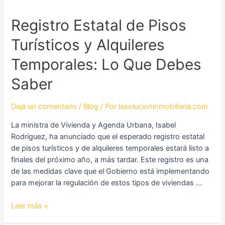
Registro
Registro Estatal de Pisos
Estatal
Turísticos y Alquileres
de
Pisos
Temporales: Lo Que Debes
Turísticos
y
Saber
Alquileres
Temporales:
Deja un comentario
/
Blog
/ Por
lasolucioninmobiliaria.com
Lo
Que
La ministra de Vivienda y Agenda Urbana, Isabel
Debes
Rodríguez, ha anunciado que el esperado registro estatal
Saber
de pisos turísticos y de alquileres temporales estará listo a
finales del próximo año, a más tardar. Este registro es una
de las medidas clave que el Gobierno está implementando
para mejorar la regulación de estos tipos de viviendas …
Leer más »