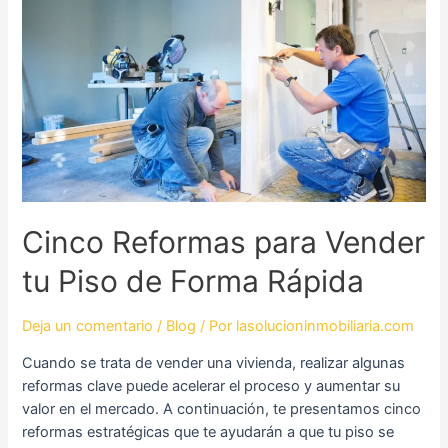
Cinco
Reformas
para
Vender
tu
Piso
de
Forma
Rápida
Cinco Reformas para Vender
tu Piso de Forma Rápida
Deja un comentario
/
Blog
/ Por
lasolucioninmobiliaria.com
Cuando se trata de vender una vivienda, realizar algunas
reformas clave puede acelerar el proceso y aumentar su
valor en el mercado. A continuación, te presentamos cinco
reformas estratégicas que te ayudarán a que tu piso se