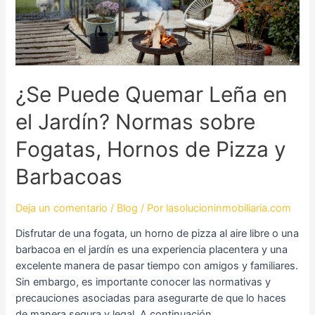
el
Jardín?
Normas
sobre
Fogatas,
¿Se Puede Quemar Leña en
Hornos
de
el Jardín? Normas sobre
Pizza
y
Fogatas, Hornos de Pizza y
Barbacoas
Barbacoas
Deja un comentario
/
Blog
/ Por
lasolucioninmobiliaria.com
Disfrutar de una fogata, un horno de pizza al aire libre o una
barbacoa en el jardín es una experiencia placentera y una
excelente manera de pasar tiempo con amigos y familiares.
Sin embargo, es importante conocer las normativas y
precauciones asociadas para asegurarte de que lo haces
de manera segura y legal. A continuación, …