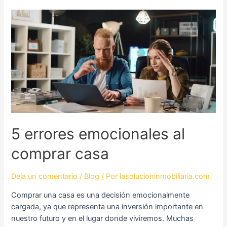
5
errores
emocionales
al
comprar
casa
5 errores emocionales al
comprar casa
Deja un comentario
/
Blog
/ Por
lasolucioninmobiliaria.com
Comprar una casa es una decisión emocionalmente
cargada, ya que representa una inversión importante en
nuestro futuro y en el lugar donde viviremos. Muchas