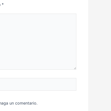
n
*
 haga un comentario.