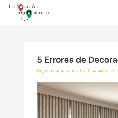
Ir
Navegación
al
de
contenido
entradas
5 Errores de Decora
Deja un comentario
/ Por
lasolucioninmo