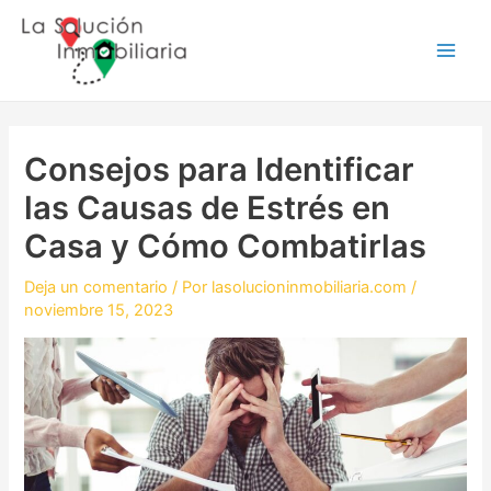
Ir
Navegación
Main
al
de
Men
contenido
entradas
Consejos para Identificar
las Causas de Estrés en
Casa y Cómo Combatirlas
Deja un comentario
/ Por
lasolucioninmobiliaria.com
/
noviembre 15, 2023